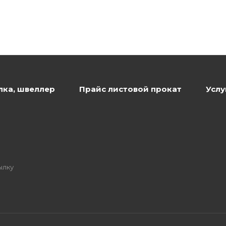
лка, швеллер
Прайс листовой прокат
Услу
ылку