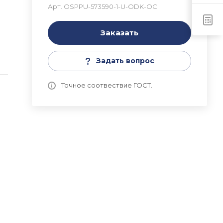
Арт.
ОSPPU-573590-1-U-ODK-OC
Заказать
a
Задать вопрос
Точное соотвествие ГОСТ.