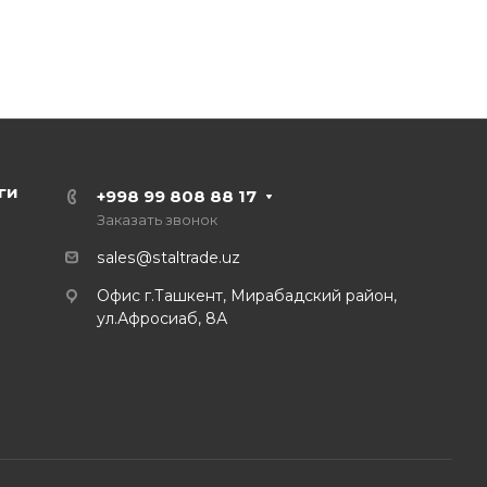
ги
+998 99 808 88 17
Заказать звонок
sales@staltrade.uz
Офис г.Ташкент, Мирабадский район,
ул.Афросиаб, 8А