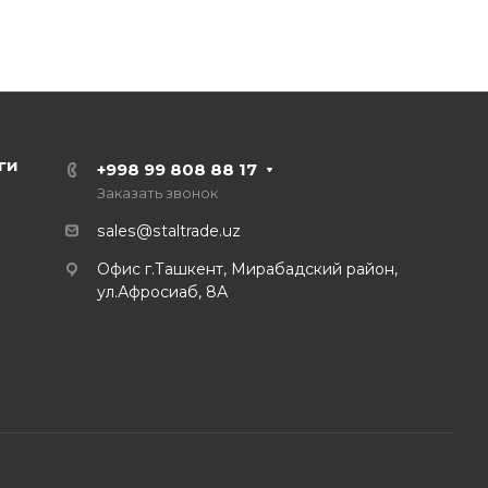
ги
+998 99 808 88 17
Заказать звонок
sales@staltrade.uz
Офис г.Ташкент, Мирабадский район,
ул.Афросиаб, 8А