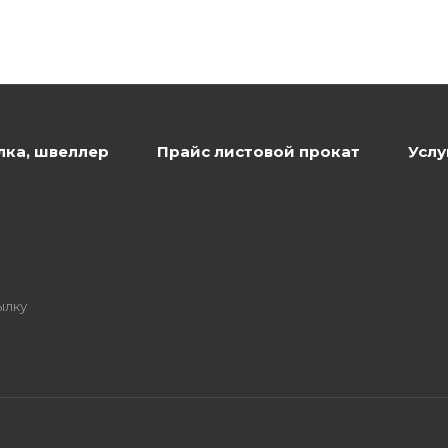
лка, швеллер
Прайс листовой прокат
Услу
ылку