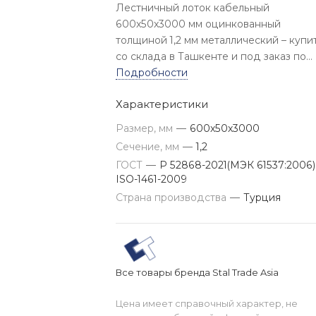
Лестничный лоток кабельный
600x50x3000 мм оцинкованный
толщиной 1,2 мм металлический – купи
со склада в Ташкенте и под заказ по
цене изготовителя. Доставка по
Подробности
Узбекистану.
Характеристики
Размер, мм
—
600x50x3000
Сечение, мм
—
1,2
ГОСТ
—
Р 52868-2021(МЭК 61537:2006)
ISO-1461-2009
Страна производства
—
Турция
Все товары бренда Stal Trade Asia
Цена имеет справочный характер, не