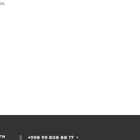
я,
ги
+998 99 808 88 17