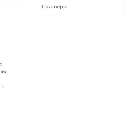
Партнеры
е
ния
нн