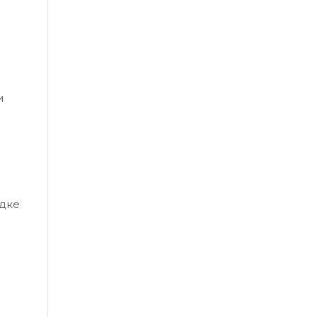
и
дке