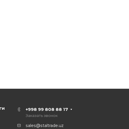
ги
+998 99 808 88 17
Заказать звонок
sales@staltrade.uz