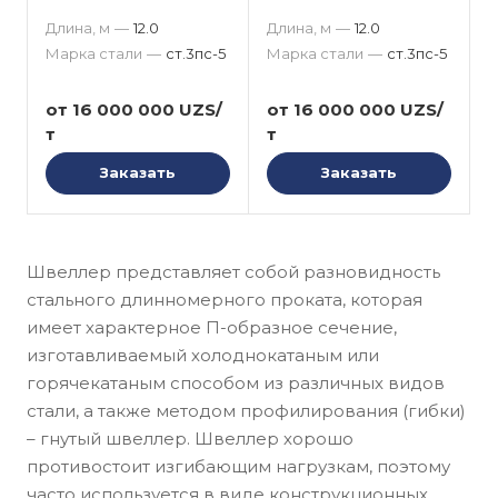
Длина, м
—
12.0
Длина, м
—
12.0
Марка стали
—
ст.3пс-5
Марка стали
—
ст.3пс-5
от 16 000 000 UZS/
от 16 000 000 UZS/
т
т
Заказать
Заказать
Швеллер представляет собой разновидность
стального длинномерного проката, которая
имеет характерное П-образное сечение,
изготавливаемый холоднокатаным или
горячекатаным способом из различных видов
стали, а также методом профилирования (гибки)
– гнутый швеллер. Швеллер хорошо
противостоит изгибающим нагрузкам, поэтому
часто используется в виде конструкционных