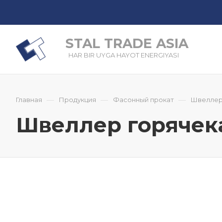
STAL TRADE ASIA
HAR BIR UYGA HAYOT ENERGIYASI
—
—
—
Главная
Продукция
Фасонный прокат
Швелле
Швеллер горячекат