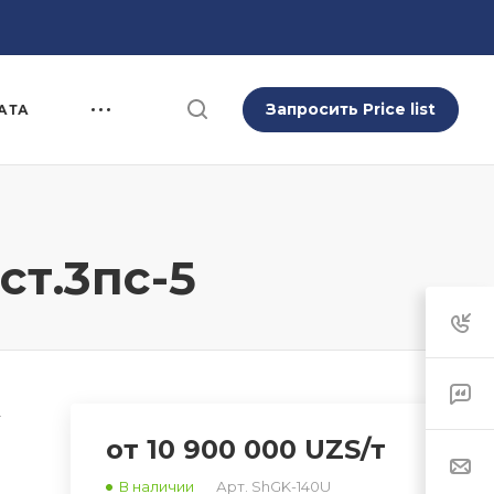
Запросить Price list
АТА
ст.3пс-5
-
от 10 900 000 UZS/т
В наличии
Арт.
ShGK-140U