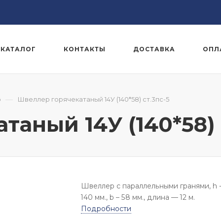
КАТАЛОГ
КОНТАКТЫ
ДОСТАВКА
ОПЛ
—
р
Швеллер горячекатаный 14У (140*58) ст.3пс-5
аный 14У (140*58) 
Швеллер с параллельными гранями, h 
140 мм., b – 58 мм., длина — 12 м.
Подробности