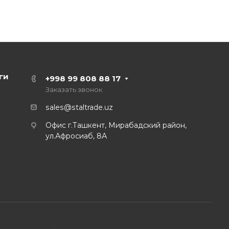
ги
+998 99 808 88 17
Заказать звонок
sales@staltrade.uz
Офис г.Ташкент, Мирабадский район,
ул.Афросиаб, 8А