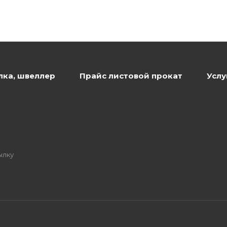
лка, швеллер
Прайс листовой прокат
Услу
ылку