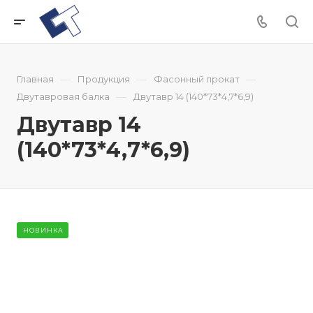
—
—
—
Главная
Продукция
Фасонный прокат
—
Двутавровая балка
Двутавр 14 (140*73*4,7*6,9)
Двутавр 14
(140*73*4,7*6,9)
НОВИНКА