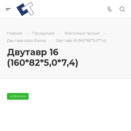
—
—
—
Главная
Продукция
Фасонный прокат
—
Двутавровая балка
Двутавр 16 (160*82*5,0*7,4)
Двутавр 16
(160*82*5,0*7,4)
НОВИНКА