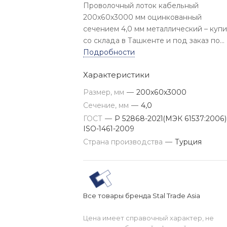
Проволочный лоток кабельный
200x60x3000 мм оцинкованный
сечением 4,0 мм металлический – купи
со склада в Ташкенте и под заказ по
цене изготовителя. Доставка по
Подробности
Узбекистану.
Характеристики
Размер, мм
—
200x60x3000
Сечение, мм
—
4,0
ГОСТ
—
Р 52868-2021(МЭК 61537:2006)
ISO-1461-2009
Страна производства
—
Турция
Все товары бренда Stal Trade Asia
Цена имеет справочный характер, не