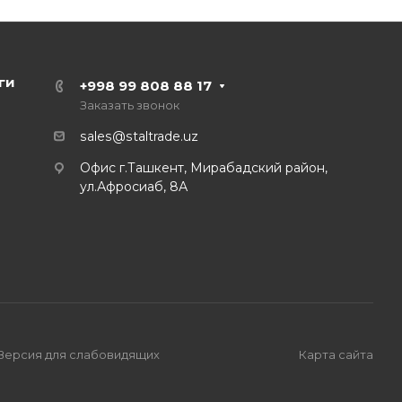
ги
+998 99 808 88 17
Заказать звонок
sales@staltrade.uz
Офис г.Ташкент, Мирабадский район,
ул.Афросиаб, 8А
Версия для слабовидящих
Карта сайта