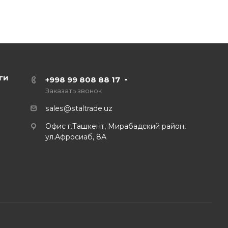
ги
+998 99 808 88 17
Заказать звонок
sales@staltrade.uz
Офис г.Ташкент, Мирабадский район,
ул.Афросиаб, 8А