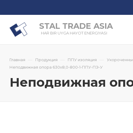
STAL TRADE ASIA
HAR BIR UYGA HAYOT ENERGIYASI
—
—
—
Главная
Продукция
ППУ изоляция
Укороченны
Неподвижная опора 630x8,0-800-1-ППУ-ПЭ-У
Неподвижная опор