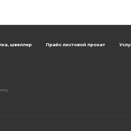
лка, швеллер
Прайс листовой прокат
Услу
ылку