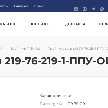
Мы в соцсетях
татьи
Галерея
Прайс
КАТАЛОГ
КОНТАКТЫ
ДОСТАВКА
ОПЛ
—
—
ПУ
Тройники ППУ ОЦ
Тройник стальной 219-76-219-1-ППУ-
 219-76-219-1-ППУ-О
Характеристики
Диаметр, мм
—
219-76-219