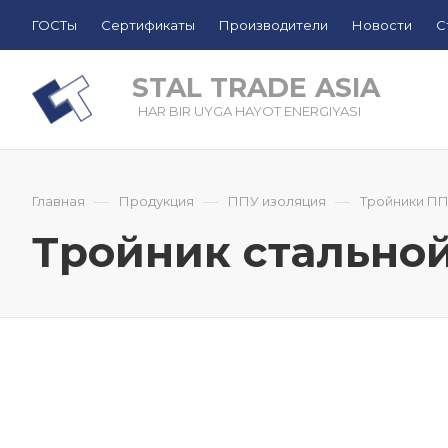
ГОСТы
Сертификаты
Производители
Новости
С
STAL TRADE ASIA
HAR BIR UYGA HAYOT ENERGIYASI
—
—
—
Главная
Продукция
ППУ изоляция
Тройники П
Тройник стальной