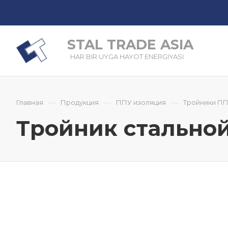
STAL TRADE ASIA
HAR BIR UYGA HAYOT ENERGIYASI
—
—
—
Главная
Продукция
ППУ изоляция
Тройники П
Тройник стальной