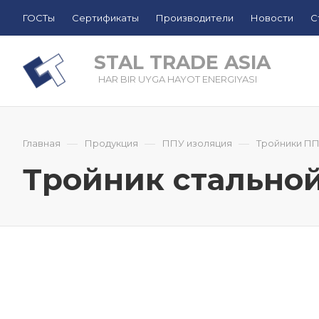
ГОСТы
Сертификаты
Производители
Новости
С
STAL TRADE ASIA
HAR BIR UYGA HAYOT ENERGIYASI
—
—
—
Главная
Продукция
ППУ изоляция
Тройники П
Тройник стальной