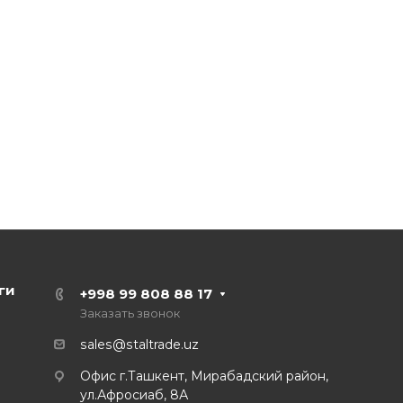
ги
+998 99 808 88 17
Заказать звонок
sales@staltrade.uz
Офис г.Ташкент, Мирабадский район,
ул.Афросиаб, 8А