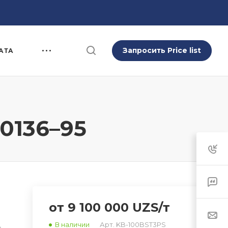
Запросить Price list
АТА
30136–95
от 9 100 000 UZS/т
В наличии
Арт.
KB-100BST3PS
-