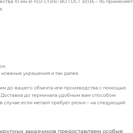
ства 10 мм В-10,0-Ст3пс–ВО ГОСТ 30136 – 95 применяет
.
ок;
кованые украшения и так далее.
авим до вашего объекта или производства с помощью
 Доставка до терминала удобным вам способом
в случае если металл требует резки – на следующий
 крупных заказчиков предоставляем особые