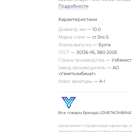
2005
Подробности
Характеристики
Диаметр, мм
—
10.0
Марка стали
—
ст.3пс-5
Форма выпуска
—
Бухта
ГОСТ
—
30136-95, 380-2005
Страна производства
—
Узбекист
Завод производитель
—
АО
«Узметкомбинат»
Класс арматуры
—
A-I
Все товары бренда UZMETKOMBINA
Цена имеет справочный характер, н
является публичной офертой и мож